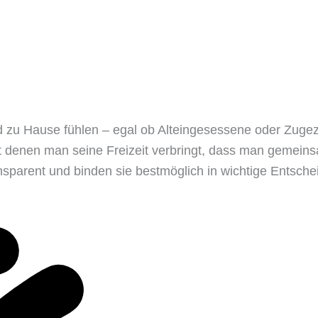
und zu Hause fühlen – egal ob Alteingesessene oder Zuge
 denen man seine Freizeit verbringt, dass man gemeinsam
nsparent und binden sie bestmöglich in wichtige Entsche